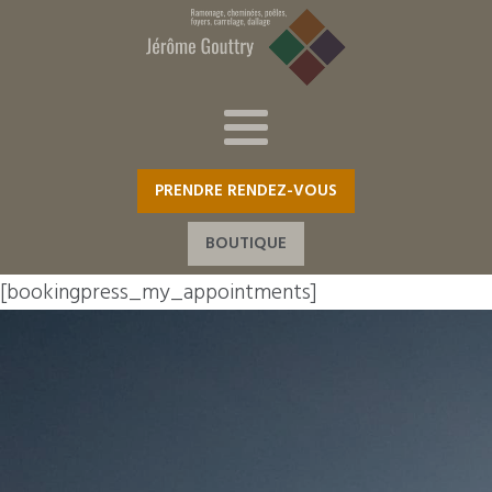
PRENDRE RENDEZ-VOUS
BOUTIQUE
[bookingpress_my_appointments]